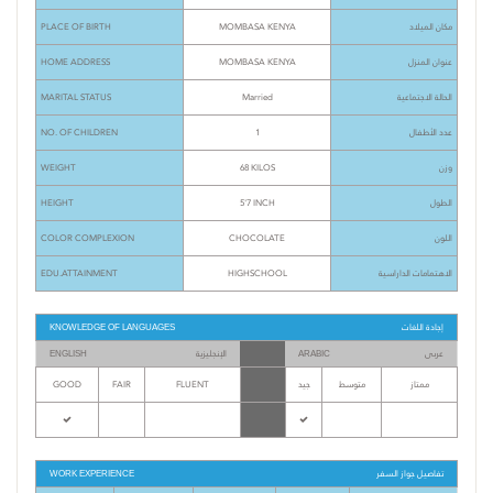
PLACE OF BIRTH
MOMBASA KENYA
مكان الميلاد
HOME ADDRESS
MOMBASA KENYA
عنوان المنزل
MARITAL STATUS
Married
الحالة الاجتماعية
NO. OF CHILDREN
1
عدد الأطفال
WEIGHT
68 KILOS
وزن
HEIGHT
5'7 INCH
الطول
COLOR COMPLEXION
CHOCOLATE
اللون
EDU.ATTAINMENT
HIGHSCHOOL
الاهتمامات الداراسية
إجادة اللغات
KNOWLEDGE OF LANGUAGES
عربى
الإنجليزية
ENGLISH
ARABIC
GOOD
FAIR
FLUENT
جيد
متوسط
ممتاز
تفاصيل جواز السفر
WORK EXPERIENCE