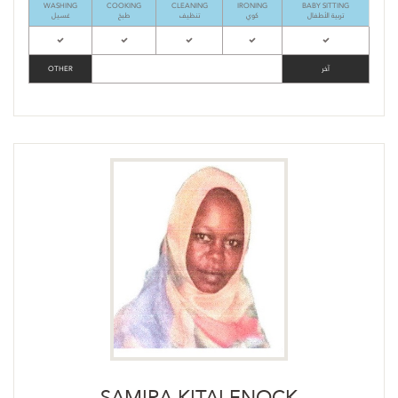
WASHING
COOKING
CLEANING
IRONING
BABY SITTING
تربية الأطفال
كوي
تنظيف
طبخ
غسيل
OTHER
آخر
SAMIRA KITAI ENOCK