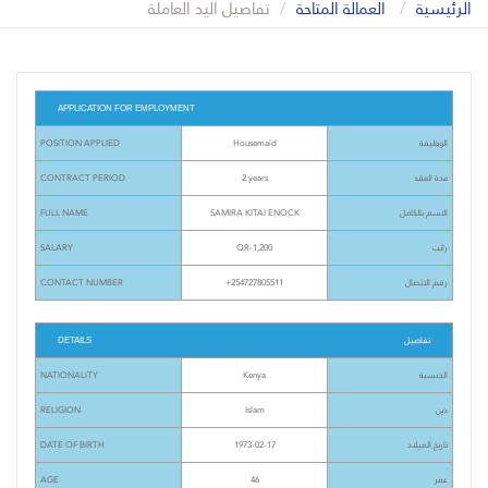
الرئيسية
العمالة المتاحة
تفاصيل اليد العاملة
APPLICATION FOR EMPLOYMENT
POSITION APPLIED
Housemaid
الوظيفة
CONTRACT PERIOD
2 years
مدة العقد
FULL NAME
SAMIRA KITAI ENOCK
الاسم بالكامل
SALARY
QR-1,200
راتب
CONTACT NUMBER
+254727805511
رقم الاتصال
تفاصيل
DETAILS
NATIONALITY
Kenya
الجنسية
RELIGION
Islam
دين
DATE OF BIRTH
1973-02-17
تاريخ الميلاد
AGE
46
عمر