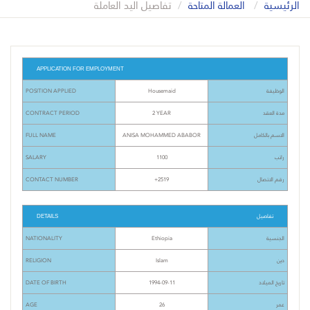
الرئيسية
العمالة المتاحة
تفاصيل اليد العاملة
APPLICATION FOR EMPLOYMENT
POSITION APPLIED
Housemaid
الوظيفة
CONTRACT PERIOD
2 YEAR
مدة العقد
FULL NAME
ANISA MOHAMMED ABABOR
الاسم بالكامل
SALARY
1100
راتب
CONTACT NUMBER
+2519
رقم الاتصال
تفاصيل
DETAILS
NATIONALITY
Ethiopia
الجنسية
RELIGION
Islam
دين
DATE OF BIRTH
1994-09-11
تاريخ الميلاد
AGE
26
عمر