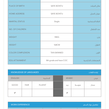
PLACE OF BIRTH
SAYE BONTU
مكان الميلاد
HOME ADDRESS
SAYE BONTU
عنوان المنزل
MARITAL STATUS
Single
الحالة الاجتماعية
NO. OF CHILDREN
عدد الأطفال
WEIGHT
55KG
وزن
HEIGHT
164CM
الطول
COLOR COMPLEXION
TAN SKINNED
اللون
EDU.ATTAINMENT
8th grade and have COC
الاهتمامات الداراسية
إجادة اللغات
KNOWLEDGE OF LANGUAGES
عربى
الإنجليزية
ENGLISH
ARABIC
GOOD
FAIR
FLUENT
جيد
متوسط
ممتاز
تفاصيل جواز السفر
WORK EXPERIENCE