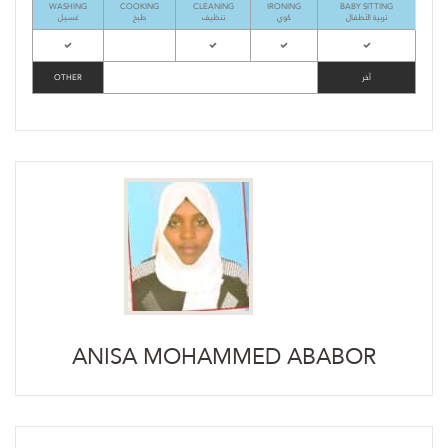
WASHING
COOKING
CLEANING
IRONING
BABY SITTING
تربية الأطفال
كوي
تنظيف
طبخ
غسيل
OTHER
آخر
ANISA MOHAMMED ABABOR