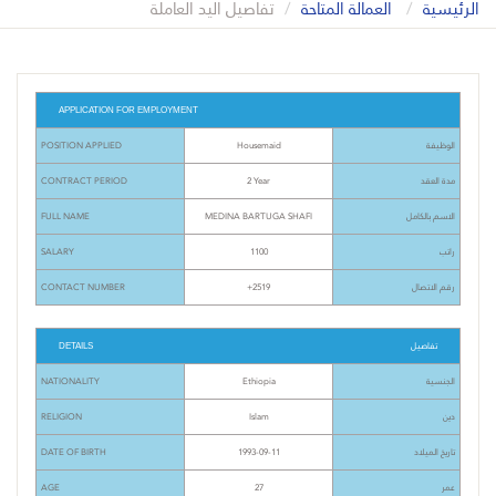
الرئيسية
العمالة المتاحة
تفاصيل اليد العاملة
APPLICATION FOR EMPLOYMENT
POSITION APPLIED
Housemaid
الوظيفة
CONTRACT PERIOD
2 Year
مدة العقد
FULL NAME
MEDINA BARTUGA SHAFI
الاسم بالكامل
SALARY
1100
راتب
CONTACT NUMBER
+2519
رقم الاتصال
تفاصيل
DETAILS
NATIONALITY
Ethiopia
الجنسية
RELIGION
Islam
دين
DATE OF BIRTH
1993-09-11
تاريخ الميلاد
AGE
27
عمر