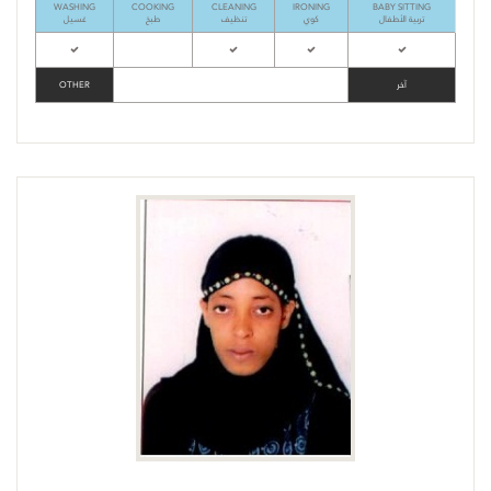
WASHING
COOKING
CLEANING
IRONING
BABY SITTING
تربية الأطفال
كوي
تنظيف
طبخ
غسيل
OTHER
آخر