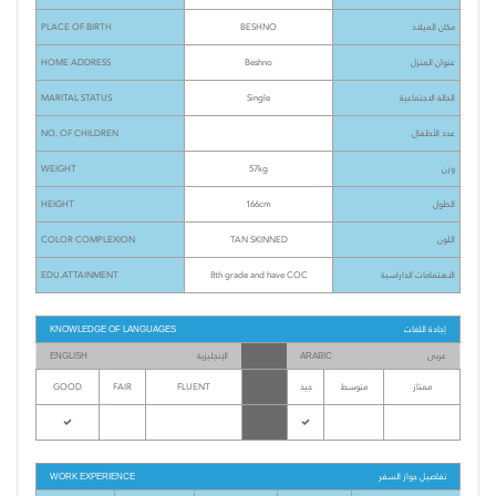
PLACE OF BIRTH
BESHNO
مكان الميلاد
HOME ADDRESS
Beshno
عنوان المنزل
MARITAL STATUS
Single
الحالة الاجتماعية
NO. OF CHILDREN
عدد الأطفال
WEIGHT
57kg
وزن
HEIGHT
166cm
الطول
COLOR COMPLEXION
TAN SKINNED
اللون
EDU.ATTAINMENT
8th grade and have COC
الاهتمامات الداراسية
إجادة اللغات
KNOWLEDGE OF LANGUAGES
عربى
الإنجليزية
ENGLISH
ARABIC
GOOD
FAIR
FLUENT
جيد
متوسط
ممتاز
تفاصيل جواز السفر
WORK EXPERIENCE