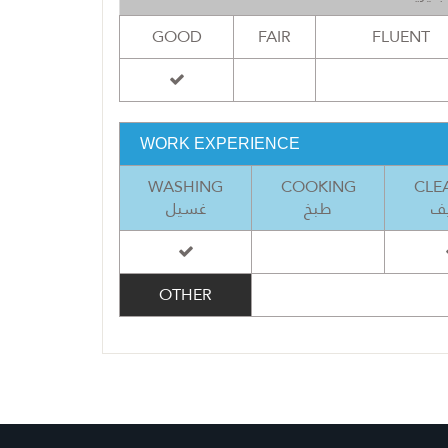
GOOD
FAIR
FLUENT
WORK EXPERIENCE
WASHING
COOKING
CLE
ف
طبخ
غسيل
OTHER