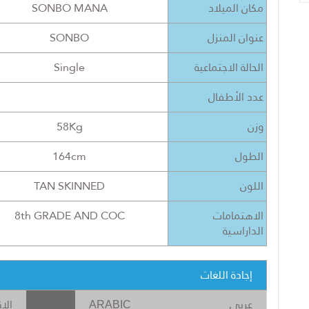
SONBO MANA
مكان الميلاد
SONBO
عنوان المنزل
Single
الحالة الاجتماعية
عدد الأطفال
58Kg
وزن
164cm
الطول
TAN SKINNED
اللون
8th GRADE AND COC
الاهتمامات
الداراسية
إجادة اللغات
عربى
الإن
ARABIC