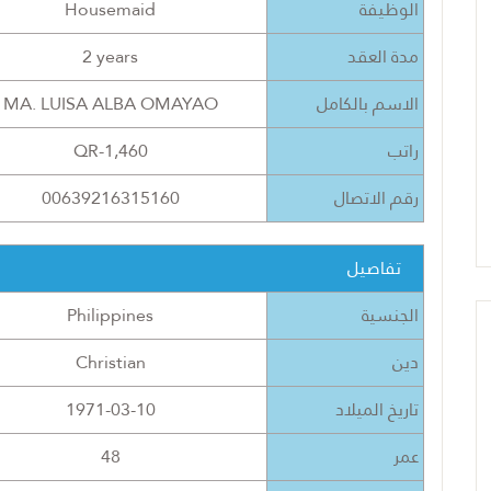
Housemaid
الوظيفة
2 years
مدة العقد
MA. LUISA ALBA OMAYAO
الاسم بالكامل
QR-1,460
راتب
00639216315160
رقم الاتصال
تفاصيل
Philippines
الجنسية
Christian
دين
1971-03-10
تاريخ الميلاد
48
عمر